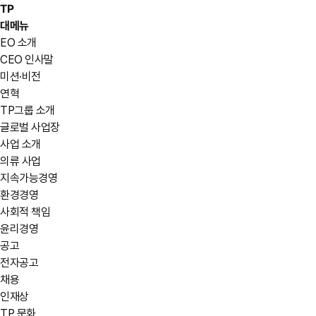
TP
대메뉴
EO 소개
CEO 인사말
미션·비전
연혁
TP그룹 소개
글로벌 사업장
사업 소개
의류 사업
지속가능경영
환경경영
사회적 책임
윤리경영
공고
전자공고
채용
인재상
TP 문화