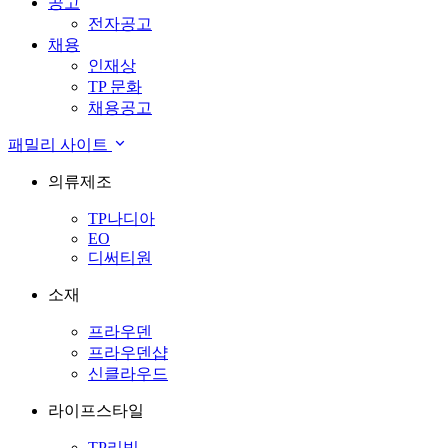
공고
전자공고
채용
인재상
TP 문화
채용공고
패밀리 사이트
의류제조
TP나디아
EO
디써티원
소재
프라우덴
프라우덴샵
신클라우드
라이프스타일
TP리빙