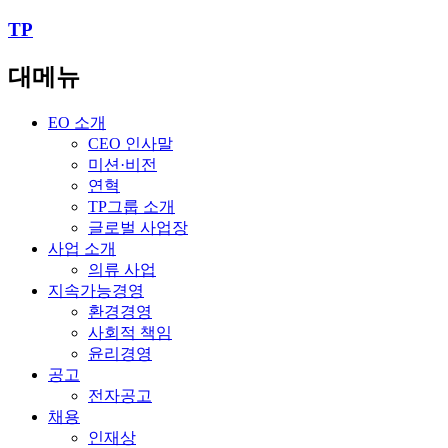
TP
대메뉴
EO 소개
CEO 인사말
미션·비전
연혁
TP그룹 소개
글로벌 사업장
사업 소개
의류 사업
지속가능경영
환경경영
사회적 책임
윤리경영
공고
전자공고
채용
인재상