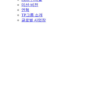
미션·비전
연혁
TP그룹 소개
글로벌 사업장
법인명
EOV (EO VINA CO., LTD.)
국가
베트남
주요 생산 제품
드레스 셔츠, 캐주얼 셔츠, 작업복 셔츠
연간 생산량