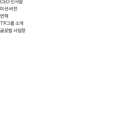
CEO 인사말
미션·비전
연혁
TP그룹 소개
글로벌 사업장
법인명
EOV (EO VINA CO., LTD.)
국가
베트남
주요 생산 제품
드레스 셔츠, 캐주얼 셔츠, 작업복 셔츠
연간 생산량