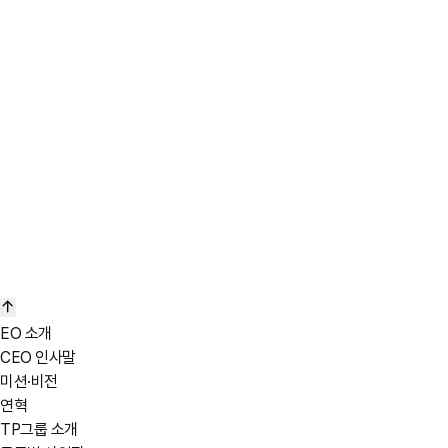
연간 생산량
EO 소개
240 만 벌
CEO 인사말
미션·비전
50 만 벌
연혁
TP그룹 소개