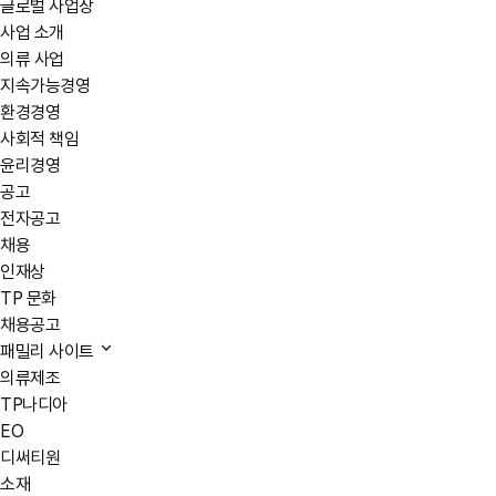
글로벌 사업장
사업 소개
의류 사업
지속가능경영
환경경영
사회적 책임
윤리경영
공고
전자공고
채용
인재상
TP 문화
채용공고
패밀리 사이트
의류제조
TP나디아
EO
디써티원
소재