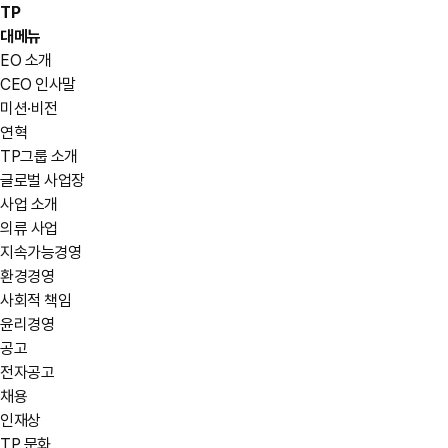
TP
대메뉴
EO 소개
CEO 인사말
미션·비전
연혁
TP그룹 소개
글로벌 사업장
사업 소개
의류 사업
지속가능경영
환경경영
사회적 책임
윤리경영
공고
전자공고
채용
인재상
TP 문화