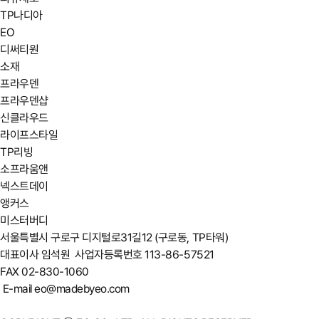
TP나디아
EO
디써티원
소재
프라우덴
프라우덴샵
신클라우드
라이프스타일
TP리빙
소프라움앤
넥스트데이
앵커스
미스터버디
서울특별시 구로구 디지털로31길12 (구로동, TP타워)
대표이사 임석원
사업자등록번호 113-86-57521
FAX 02-830-1060
E-mail eo@madebyeo.com