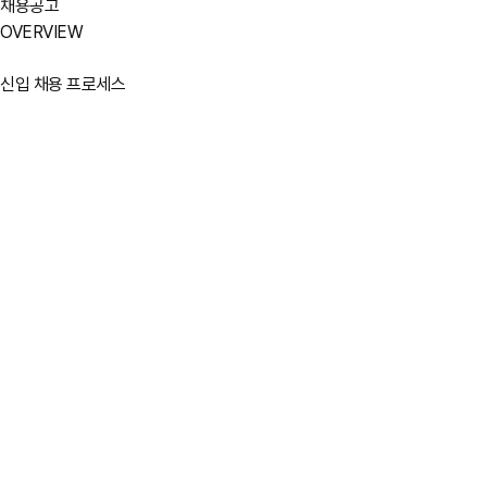
채용공고
OVERVIEW
신입 채용 프로세스
모집시기
상반기/하반기
지원자격
대학교 졸업예정자 또는 기졸업자