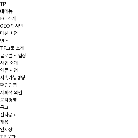
TP
대메뉴
EO 소개
CEO 인사말
미션·비전
연혁
TP그룹 소개
글로벌 사업장
사업 소개
의류 사업
지속가능경영
환경경영
사회적 책임
윤리경영
공고
전자공고
채용
인재상
TP 문화