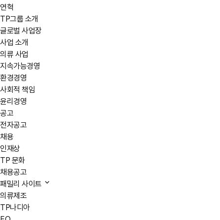
연혁
TP그룹 소개
글로벌 사업장
사업 소개
의류 사업
지속가능경영
환경경영
사회적 책임
윤리경영
공고
전자공고
채용
인재상
TP 문화
채용공고
패밀리 사이트
의류제조
TP나디아
EO