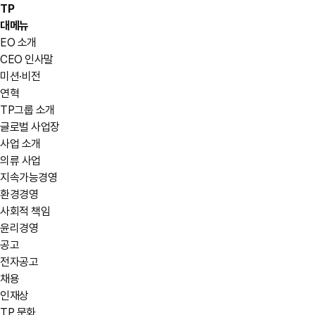
TP
대메뉴
EO 소개
CEO 인사말
미션·비전
연혁
TP그룹 소개
글로벌 사업장
사업 소개
의류 사업
지속가능경영
환경경영
사회적 책임
윤리경영
공고
전자공고
채용
인재상
TP 문화